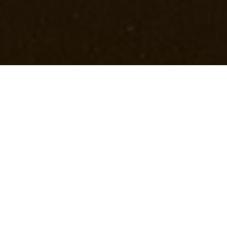
Vorheriger Beitrag
Nächster Beitrag
Spielplankalender
Pressemitteilungen
Magazin
Kommentare