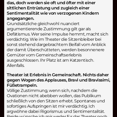
das, doch werden sie oft und öfter mit einer
sittlichen Entrüstung und zugleich einer
Sentimentalität wie von verzogenen Kindern
angegangen.
Grundsätzliche gleichwohl nuanciert
argumentierende Zustimmung gilt gar als
Defätismus. Wer seine Impulse hemmt, macht sich
verdächtig. Wie im Theater die Sitzenbleiber bei
sonst stehend dargebrachtem Beifall vom Anblick
der damit Überschütteten, werden besonnenere
Gemüter vom Gemeinschaftserlebnis
ausgeschlossen. Ihr Platz ist am Katzentisch.
Allenfalls.
Theater ist Erlebnis in Gemeinschaft. Nichts daher
gegen Wogen des Applauses, Bravi und Bravissimi,
Füßetrampeln.
Völlige Zustimmung, wenn sich, nachdem die
Ovationen nicht abebben wollen, das Publikum
schließlich von den Sitzen erhebt. Spontanes und
sofortiges Aufspringen ist mir verdächtig. Ich
argwöhne dabei Rigorismus und Sentimentalität.
Beide wünsche ich mir weder für das Theater noch