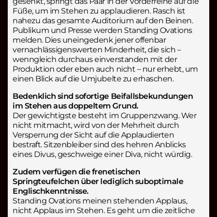
gesenkt, springt das Paar in der Vorderreihe auf die
Füße, um im Stehen zu applaudieren. Rasch ist
nahezu das gesamte Auditorium auf den Beinen.
Publikum und Presse werden Standing Ovations
melden. Dies uneingedenk jener offenbar
vernachlässigenswerten Minderheit, die sich –
wenngleich durchaus einverstanden mit der
Produktion oder eben auch nicht – nur erhebt, um
einen Blick auf die Umjubelte zu erhaschen.
Bedenklich sind sofortige Beifallsbekundungen
im Stehen aus doppeltem Grund.
Der gewichtigste besteht im Gruppenzwang. Wer
nicht mitmacht, wird von der Mehrheit durch
Versperrung der Sicht auf die Applaudierten
bestraft. Sitzenbleiber sind des hehren Anblicks
eines Divus, geschweige einer Diva, nicht würdig.
Zudem verfügen die frenetischen
Springteufelchen über lediglich suboptimale
Englischkenntnisse.
Standing Ovations meinen stehenden Applaus,
nicht Applaus im Stehen. Es geht um die zeitliche