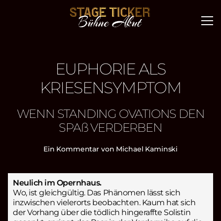
EUPHORIE ALS
KRIESENSYMPTOM
WENN STANDING OVATIONS DEN
SPAß VERDERBEN
Ein Kommentar von Michael Kaminski
Neulich im Opernhaus.
Wo, ist gleichgültig. Das Phänomen lässt sich
inzwischen vielerorts beobachten. Kaum hat sich
der Vorhang über die tödlich hingeraffte Solistin